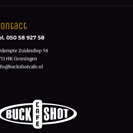
ontact
el. 050 58 927 58
edempte Zuiderdiep 58
711 HK Groningen
nfo@buckshotcafe.nl