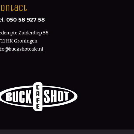
ontact
el. 050 58 927 58
edempte Zuiderdiep 58
711 HK Groningen
nfo@buckshotcafe.nl