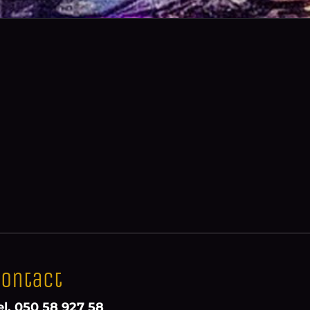
ontact
el. 050 58 927 58