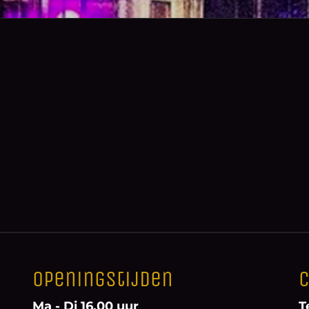
Openingstijden
C
Ma - Di 16.00 uur
T