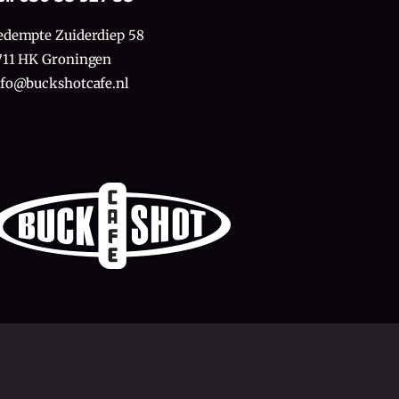
edempte Zuiderdiep 58
711 HK Groningen
nfo@buckshotcafe.nl