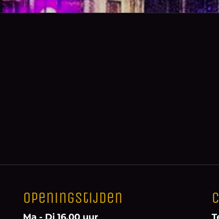
Openingstijden
C
Ma - Di 16.00 uur
T