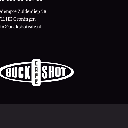
edempte Zuiderdiep 58
711 HK Groningen
nfo@buckshotcafe.nl