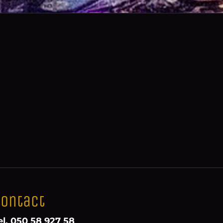
ontact
el. 050 58 927 58