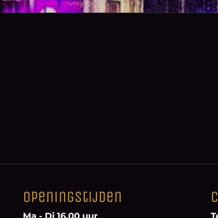
Openingstijden
C
Ma - Di 16.00 uur
T