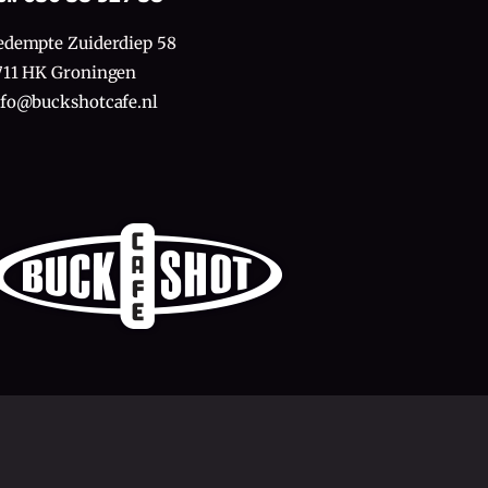
edempte Zuiderdiep 58
711 HK Groningen
nfo@buckshotcafe.nl