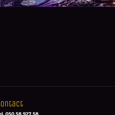
ontact
el. 050 58 927 58