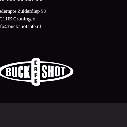
edempte Zuiderdiep 58
711 HK Groningen
nfo@buckshotcafe.nl