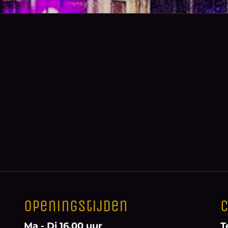
Openingstijden
C
Ma - Di 16.00 uur
T