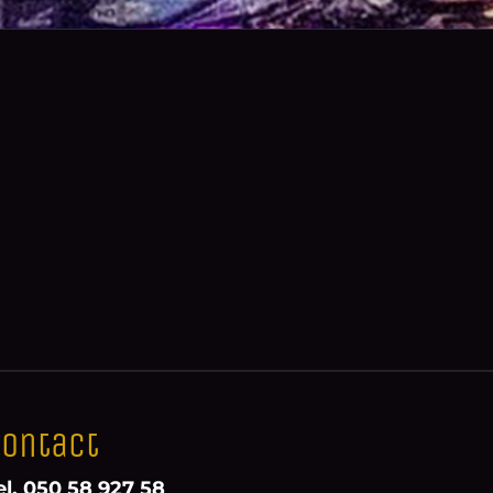
ontact
el. 050 58 927 58