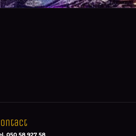
ontact
el. 050 58 927 58