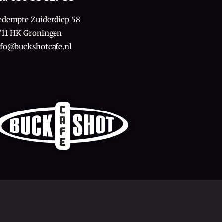
edempte Zuiderdiep 58
711 HK Groningen
nfo@buckshotcafe.nl