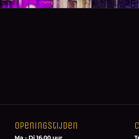
Openingstijden
C
Ma - Di 16.00 uur
T