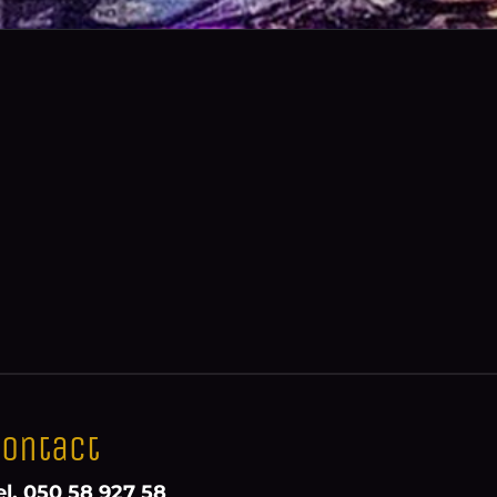
ontact
el. 050 58 927 58