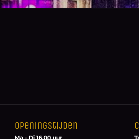
Openingstijden
C
Ma - Di 16.00 uur
T