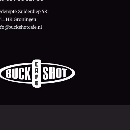
edempte Zuiderdiep 58
711 HK Groningen
nfo@buckshotcafe.nl