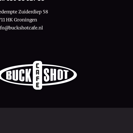
edempte Zuiderdiep 58
711 HK Groningen
nfo@buckshotcafe.nl