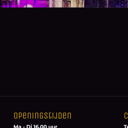
Openingstijden
C
Ma - Di 16.00 uur
T