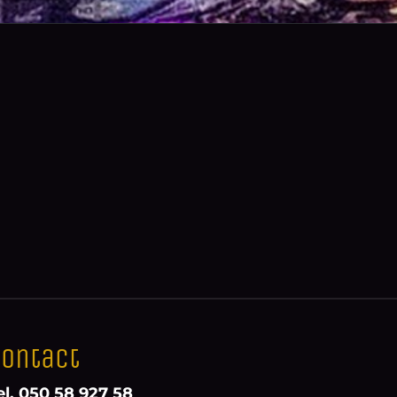
ontact
el. 050 58 927 58