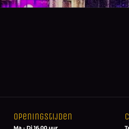
Openingstijden
C
Ma - Di 16.00 uur
T