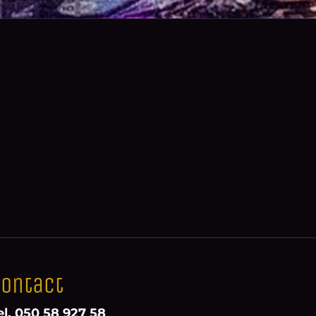
ontact
el. 050 58 927 58