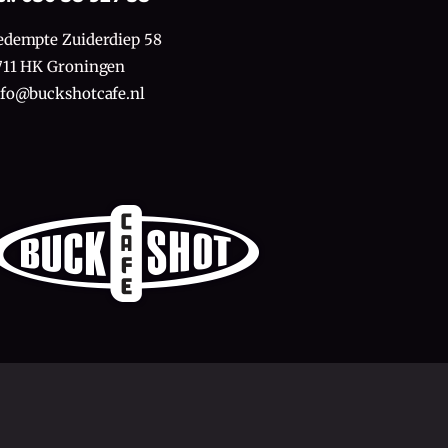
edempte Zuiderdiep 58
711 HK Groningen
nfo@buckshotcafe.nl