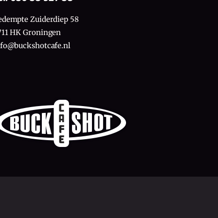
edempte Zuiderdiep 58
711 HK Groningen
nfo@buckshotcafe.nl