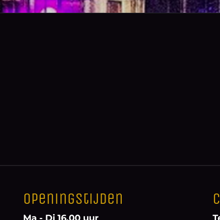
Openingstijden
C
Ma - Di 16.00 uur
T