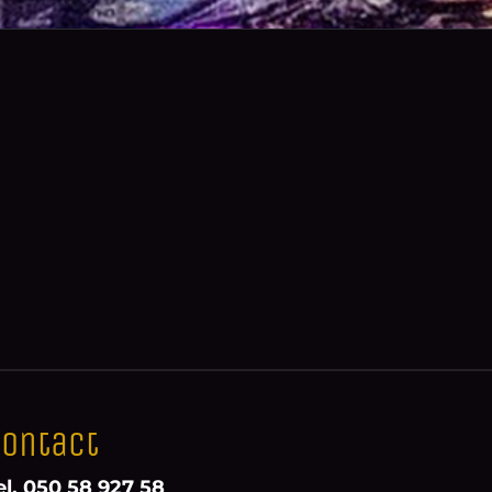
ontact
el. 050 58 927 58