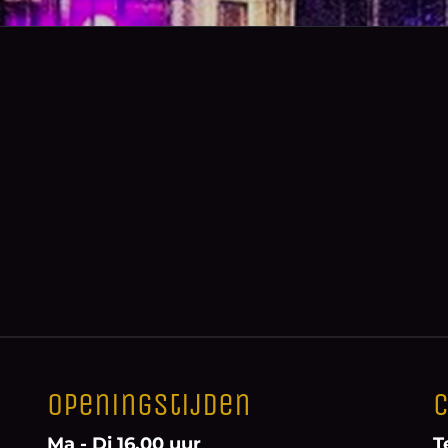
Openingstijden
C
Ma - Di 16.00 uur
T