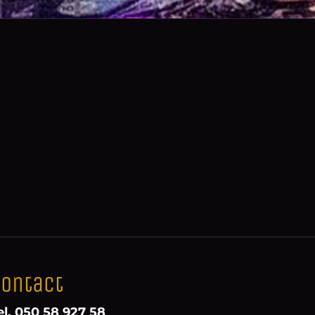
ontact
el. 050 58 927 58