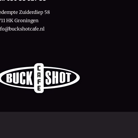
edempte Zuiderdiep 58
711 HK Groningen
nfo@buckshotcafe.nl