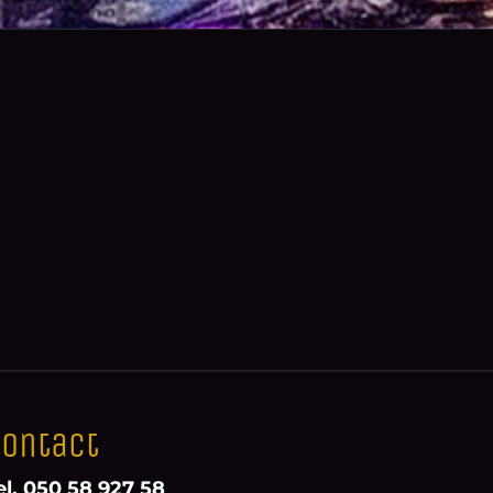
ontact
el. 050 58 927 58