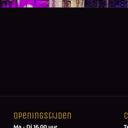
Openingstijden
C
Ma - Di 16.00 uur
T