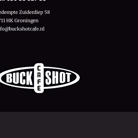
edempte Zuiderdiep 58
711 HK Groningen
nfo@buckshotcafe.nl