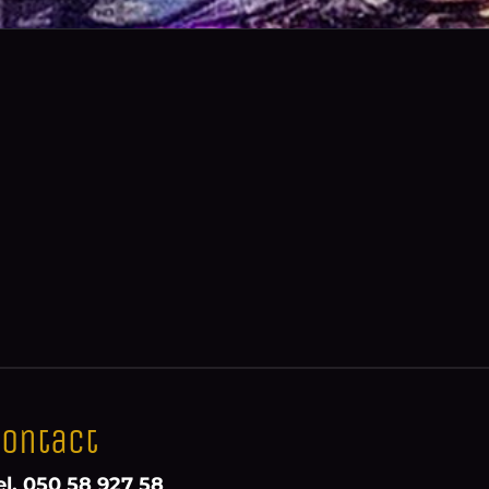
ontact
el. 050 58 927 58