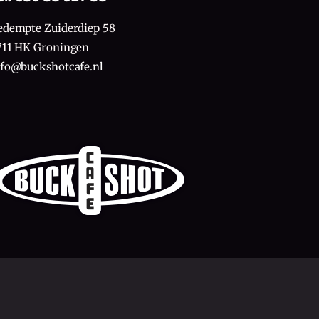
edempte Zuiderdiep 58
711 HK Groningen
nfo@buckshotcafe.nl