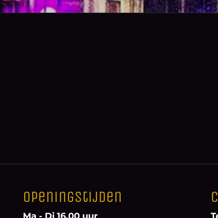
Openingstijden
C
Ma - Di 16.00 uur
T