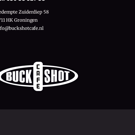
edempte Zuiderdiep 58
711 HK Groningen
nfo@buckshotcafe.nl