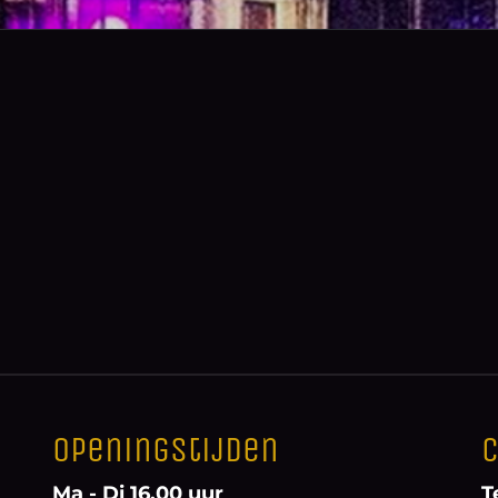
Openingstijden
C
Ma - Di 16.00 uur
T