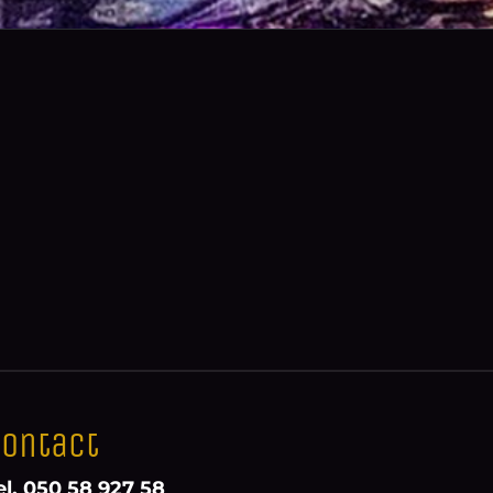
ontact
el. 050 58 927 58