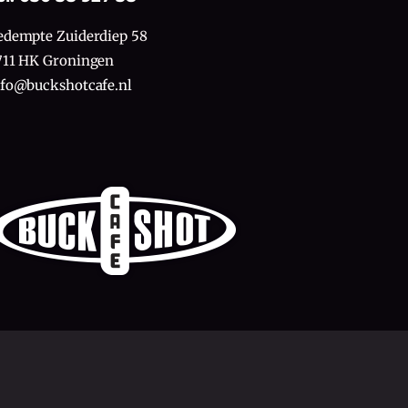
edempte Zuiderdiep 58
711 HK Groningen
nfo@buckshotcafe.nl