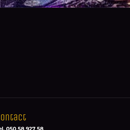
ontact
el. 050 58 927 58