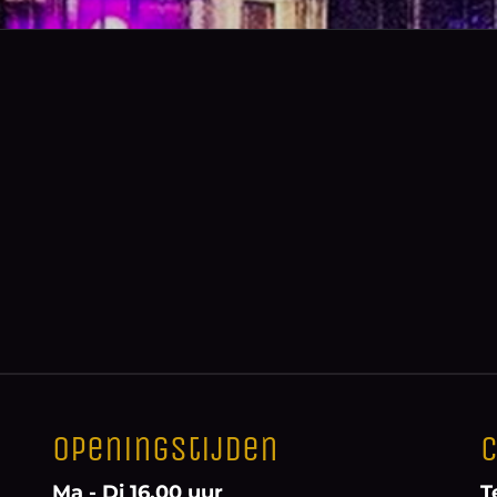
Openingstijden
C
Ma - Di 16.00 uur
T