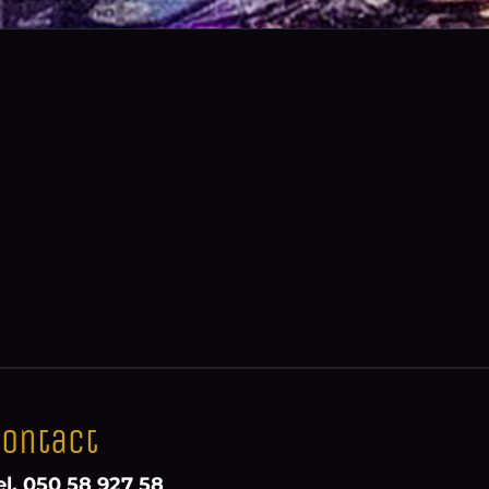
ontact
el. 050 58 927 58