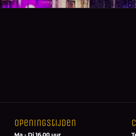
Openingstijden
C
Ma - Di 16.00 uur
T