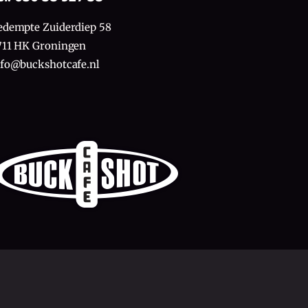
edempte Zuiderdiep 58
711 HK Groningen
nfo@buckshotcafe.nl