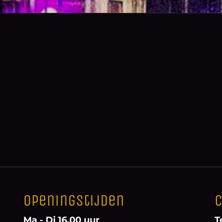
Openingstijden
C
Ma - Di 16.00 uur
T