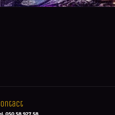
ontact
el. 050 58 927 58