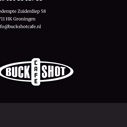
edempte Zuiderdiep 58
711 HK Groningen
nfo@buckshotcafe.nl