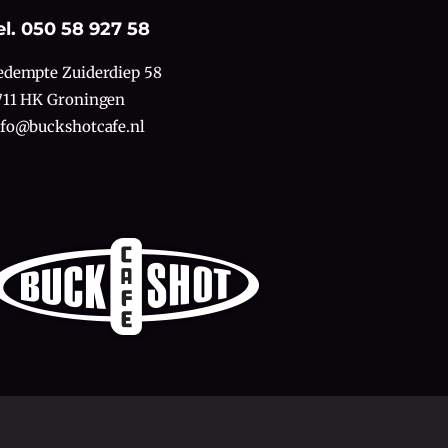
el. 050 58 927 58
edempte Zuiderdiep 58
711 HK Groningen
nfo@buckshotcafe.nl