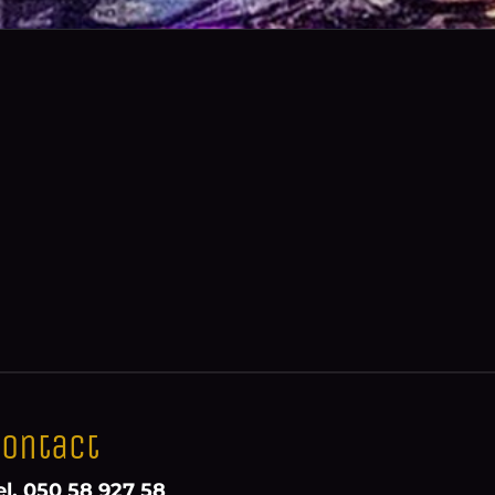
ontact
el. 050 58 927 58