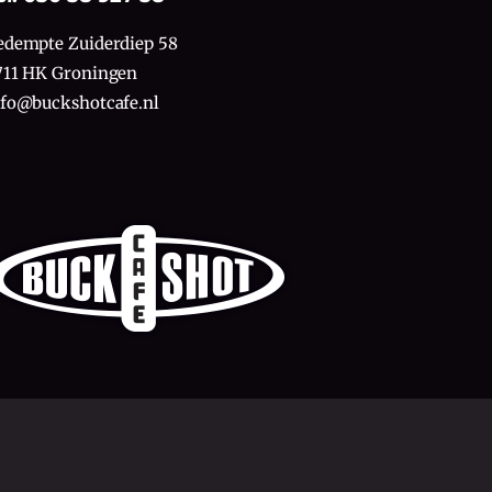
edempte Zuiderdiep 58
711 HK Groningen
nfo@buckshotcafe.nl