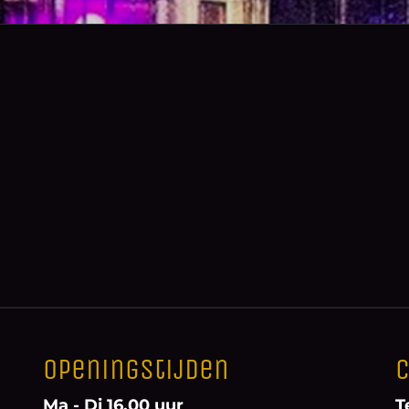
Openingstijden
C
Ma - Di 16.00 uur
T