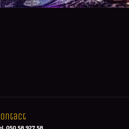
ontact
el. 050 58 927 58