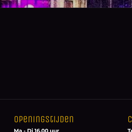
Openingstijden
C
Ma - Di 16.00 uur
T