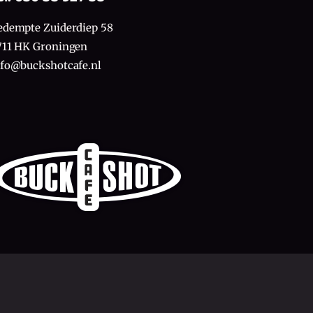
edempte Zuiderdiep 58
711 HK Groningen
nfo@buckshotcafe.nl