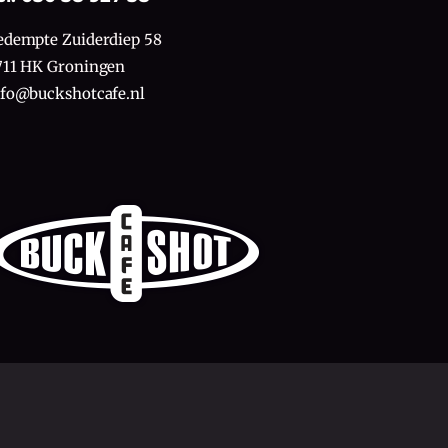
edempte Zuiderdiep 58
711 HK Groningen
nfo@buckshotcafe.nl