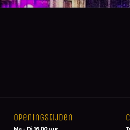
Openingstijden
C
Ma - Di 16.00 uur
T