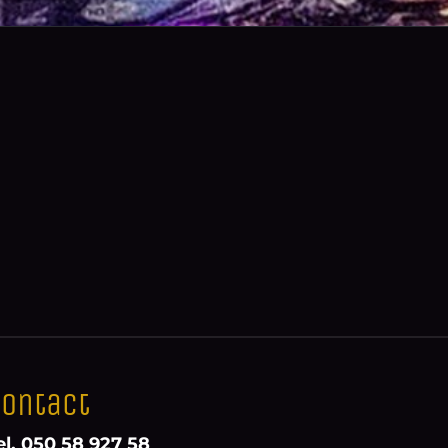
ontact
el. 050 58 927 58