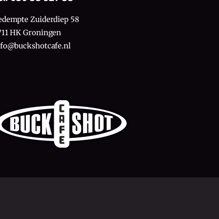
edempte Zuiderdiep 58
711 HK Groningen
nfo@buckshotcafe.nl