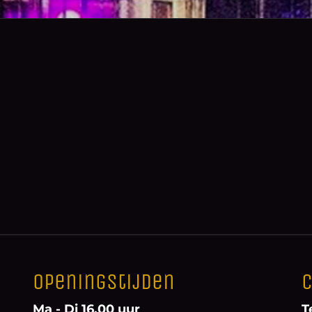
Openingstijden
C
Ma - Di 16.00 uur
T