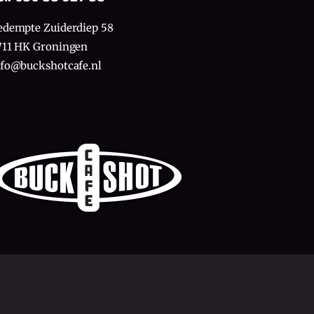
edempte Zuiderdiep 58
711 HK Groningen
nfo@buckshotcafe.nl