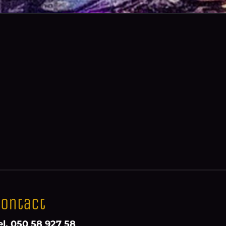
ontact
el. 050 58 927 58