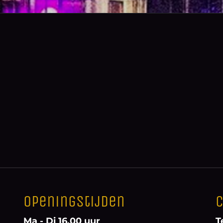
Openingstijden
C
Ma - Di 16.00 uur
T