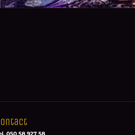
ontact
el. 050 58 927 58