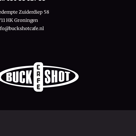
edempte Zuiderdiep 58
711 HK Groningen
nfo@buckshotcafe.nl