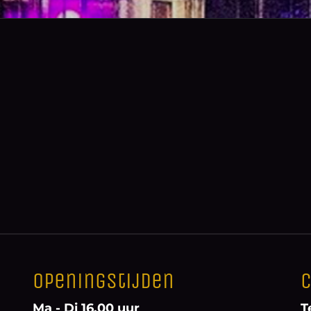
Openingstijden
C
Ma - Di 16.00 uur
T