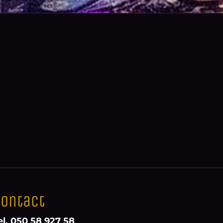
ontact
el. 050 58 927 58