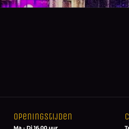
Openingstijden
C
Ma - Di 16.00 uur
T