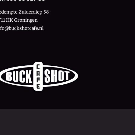
edempte Zuiderdiep 58
711 HK Groningen
nfo@buckshotcafe.nl