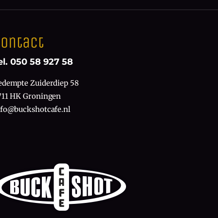
ontact
el. 050 58 927 58
edempte Zuiderdiep 58
711 HK Groningen
nfo@buckshotcafe.nl