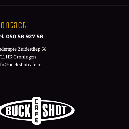
ontact
el. 050 58 927 58
edempte Zuiderdiep 58
711 HK Groningen
nfo@buckshotcafe.nl