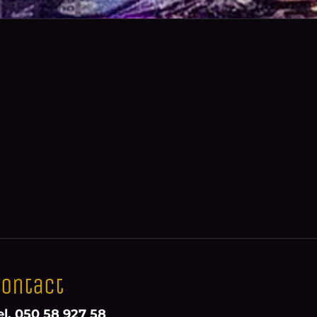
ontact
el. 050 58 927 58