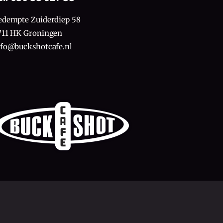
edempte Zuiderdiep 58
711 HK Groningen
nfo@buckshotcafe.nl