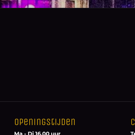
Openingstijden
C
Ma - Di 16.00 uur
T