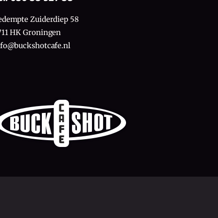
edempte Zuiderdiep 58
711 HK Groningen
nfo@buckshotcafe.nl