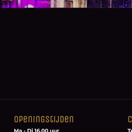
Openingstijden
C
Ma - Di 16.00 uur
T