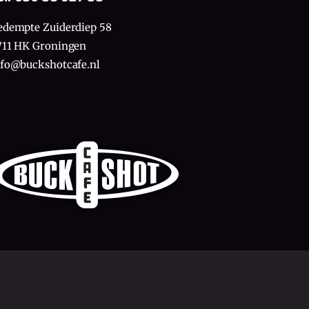
edempte Zuiderdiep 58
711 HK Groningen
nfo@buckshotcafe.nl