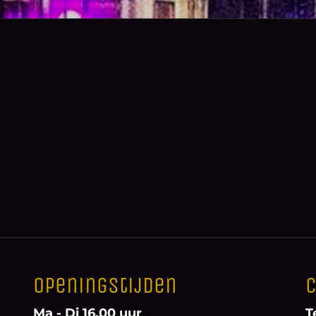
Openingstijden
C
Ma - Di 16.00 uur
T