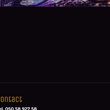
ontact
el. 050 58 927 58