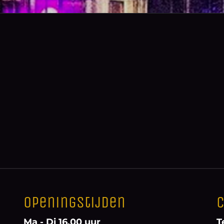
Openingstijden
C
Ma - Di 16.00 uur
T