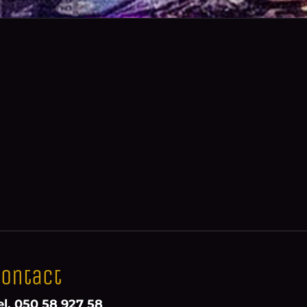
ontact
el. 050 58 927 58