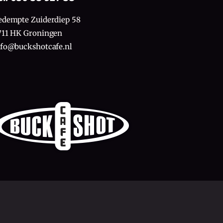
edempte Zuiderdiep 58
711 HK Groningen
nfo@buckshotcafe.nl