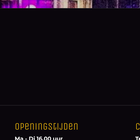
Openingstijden
C
Ma - Di 16.00 uur
T