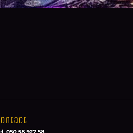
ontact
el. 050 58 927 58