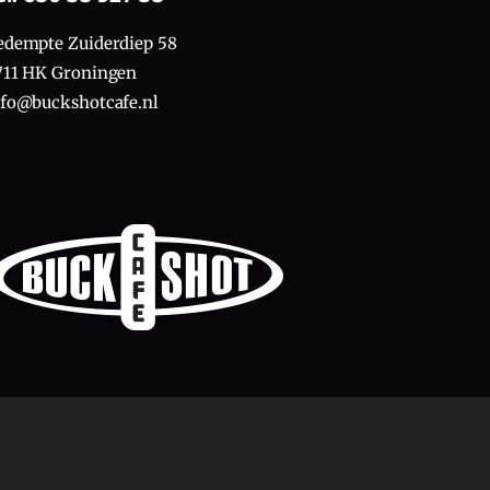
edempte Zuiderdiep 58
711 HK Groningen
nfo@buckshotcafe.nl