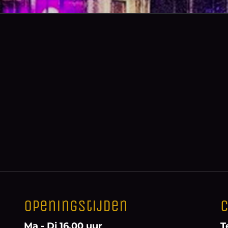
Openingstijden
C
Ma - Di 16.00 uur
T