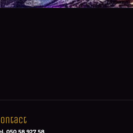
ontact
el. 050 58 927 58