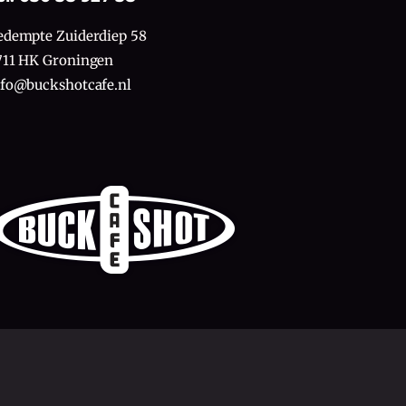
edempte Zuiderdiep 58
711 HK Groningen
nfo@buckshotcafe.nl