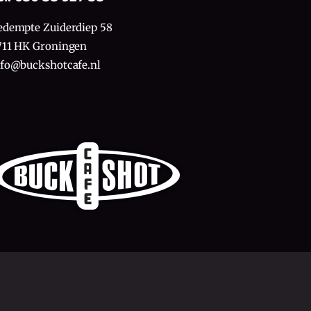
edempte Zuiderdiep 58
711 HK Groningen
nfo@buckshotcafe.nl