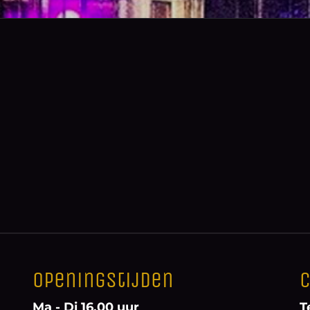
Openingstijden
C
Ma - Di 16.00 uur
T