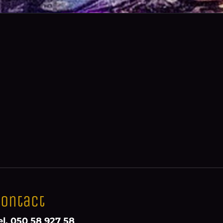
ontact
el. 050 58 927 58