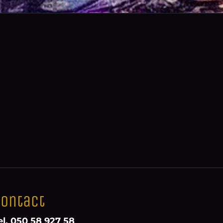
ontact
el. 050 58 927 58