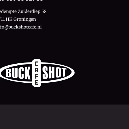
edempte Zuiderdiep 58
711 HK Groningen
nfo@buckshotcafe.nl