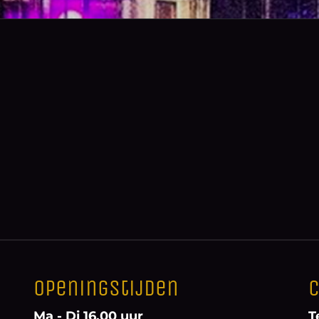
Openingstijden
C
Ma - Di 16.00 uur
T