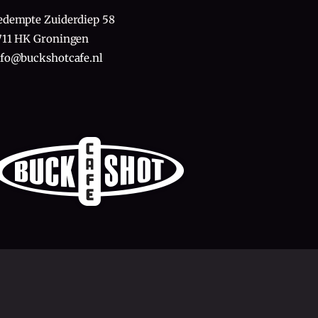
edempte Zuiderdiep 58
711 HK Groningen
nfo@buckshotcafe.nl