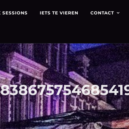
 SESSIONS
IETS TE VIEREN
CONTACT
483867575468541