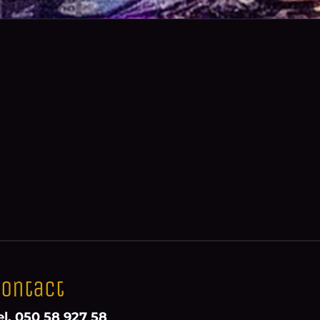
ontact
el. 050 58 927 58