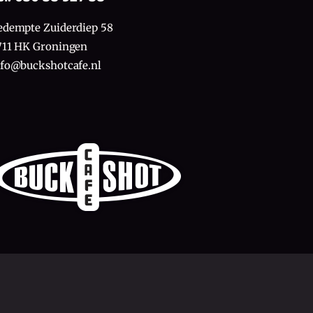
edempte Zuiderdiep 58
711 HK Groningen
nfo@buckshotcafe.nl