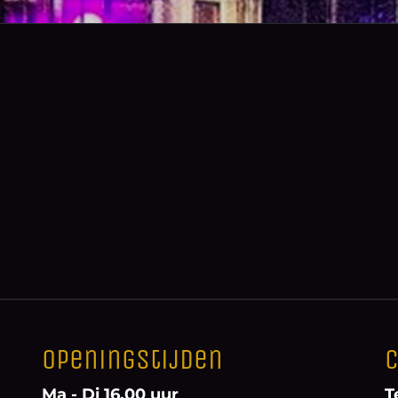
Openingstijden
C
Ma - Di 16.00 uur
T